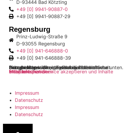
D-93444 Bad Kötzting
+49 [0] 9941-90887-0
+49 [0] 9941-90887-29
Regensburg
Prinz-Ludwig-Straße 9
D-93055 Regensburg
+49 [0] 941-646888-0
+49 [0] 941-646888-39
Sie sehen gerade einen Platzhalterinhalt von
Google Maps
. Um auf den eigentlichen Inhalt zuzugreifen, klicken Sie auf die Schaltfläche unten. Bitte beachten Sie, dass dabei Daten an Drittanbieter weitergegeben werden.
Mehr Informationen
Inhalt entsperren
Erforderlichen Service akzeptieren und Inhalte entsperren
Impressum
Datenschutz
Impressum
Datenschutz
Start