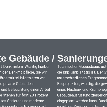
e Gebäude / Sanierung
 Denkmälern. Wichtig hierbei
nd Aufgabenfelder, in denen
 der Denkmalpflege, die wir
e Sanierungsmaßnahmen mit
ördermittel informieren wir
erung ist es, wie bei allen
nd private Gebäude in
s Gebäudes im Rahmen
und Beleuchtung einen Anteil
iben, damit die technische
e stehen für fast 20 Prozent
weisend durch die bhp-GmbH
tes Sanieren und moderne
bäudestruktur ergeben sich
 Energiebedarfs eingespart
chen Architekten, Bauherren