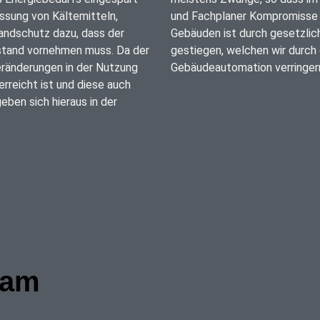
ssung von Kältemitteln,
n. Für den Betreiber von
andschutz dazu, dass der
Aufwand zur Dokumentation
stand vornehmen muss. Da der
tz einer zielgerichteten
eränderungen in der Nutzung
Gebäudeautomation verringer
rreicht ist und diese auch
eben sich hieraus in der
eam