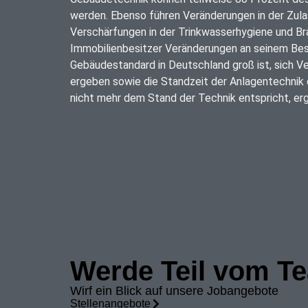
werden. Ebenso führen Veränderungen in der Zula
und Fachplaner Kompromisse gefunden werden müsse
Verschärfungen in der Trinkwasserhygiene und Br
Gebäuden ist durch gesetzliche Vorschriften der 
Immobilienbesitzer Veränderungen an seinem Be
gestiegen, welchen wir durch den Einsa
Gebäudestandard in Deutschland groß ist, sich V
ergeben sowie die Standzeit der Anlagentechnik e
nicht mehr dem Stand der Technik entspricht, erg
Werde Teil vom T
Wirf ein Blick auf unsere Jobangebote
Stellenangebote