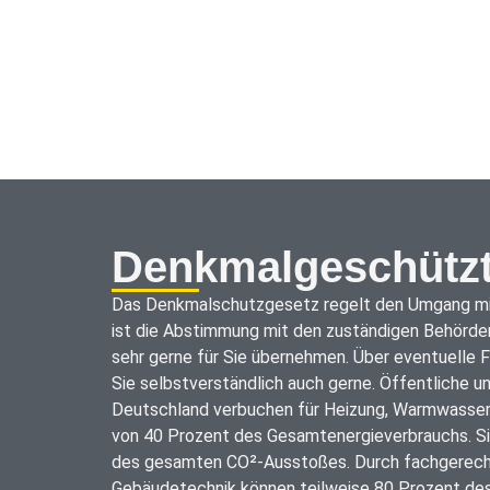
Denkmalgeschützt
Das Denkmalschutzgesetz regelt den Umgang mit
Technischen Gebäudeausrüstung Veränderungen u
ist die Abstimmung mit den zuständigen Behörden
die bhp-GmbH tätig ist. Der Staat fördert di
sehr gerne für Sie übernehmen. Über eventuelle F
unterschiedlichen Programmen. Zu Beginn der Sani
Sie selbstverständlich auch gerne. Öffentliche u
Bauprojekten, wichtig, die gewünschte Nutzung de
Deutschland verbuchen für Heizung, Warmwasser 
eines Flächen- und Raumprogramms zu beschre
von 40 Prozent des Gesamtenergieverbrauchs. Si
Gebäudeausrüstung zielgerichtet und zukunfts
des gesamten CO²-Ausstoßes. Durch fachgerech
eingeplant werden kann. Durch die vorhandene Ge
Gebäudetechnik können teilweise 80 Prozent des
meistens Zwänge, so dass im Zusammenspiel zwis