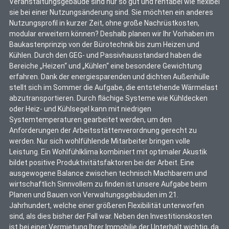
Veranstaltungsgebäude sind nur so gut und rentabel wie flexibel
sie bei einer Nutzungsänderung sind. Sie möchten ein anderes
Nutzungsprofil in kurzer Zeit, ohne große Nachrüstkosten,
modular erweitern können? Deshalb planen wir Ihr Vorhaben im
Baukastenprinzip von der Bürotechnik bis zum Heizen und
Kühlen. Durch den GEG- und Passivhausstandard haben die
Bereiche „Heizen“ und „Kühlen“ eine besondere Gewichtung
erfahren. Dank der energiesparenden und dichten Außenhülle
stellt sich im Sommer die Aufgabe, die entstehende Wärmelast
abzutransportieren. Durch flächige Systeme wie Kühldecken
oder Heiz- und Kühlsegel kann mit niedrigen
Systemtemperaturen gearbeitet werden, um den
Anforderungen der Arbeitsstättenverordnung gerecht zu
werden. Nur sich wohlfühlende Mitarbeiter bringen volle
Leistung. Ein Wohlfühlklima kombiniert mit optimaler Akustik
bildet positive Produktivitätsfaktoren bei der Arbeit. Eine
ausgewogene Balance zwischen technisch Machbarem und
wirtschaftlich Sinnvollem zu finden ist unsere Aufgabe beim
Planen und Bauen von Verwaltungsgebäuden im 21.
Jahrhundert, welche einer größeren Flexibilität unterworfen
sind, als dies bisher der Fall war. Neben den Investitionskosten
ist bei einer Vermietung Ihrer Immobilie der Unterhalt wichtig, da